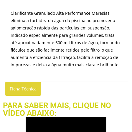
Clarificante Granulado Alta Performance Maresias
elimina a turbidez da água da piscina ao promover a
aglomeração rápida das partículas em suspensão.
Indicado especialmente para grandes volumes, trata
10.000L
15g
até aproximadamente 600 mil litros de água, formando
flóculos que são facilmente retidos pelo filtro, o que
100.000L
150g
aumenta a eficiência da filtração, facilita a remoção de
333.333L
500g
impurezas e deixa a água muito mais clara e brilhante.
Ficha Técnica
PARA SABER MAIS, CLIQUE NO
VÍDEO ABAIXO: